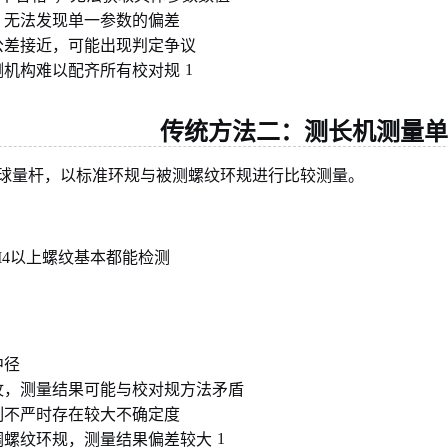
，无法发现单一参数的偏差
公差接近，可能出现判定争议
1
测机构难以配齐所有校对规
传统方法二：测长机测量单
双球量杆，以标准环规与被测螺纹环规进行比较测量。
M4以上螺纹基本都能检测
中径
纹，测量结果可能与校对规方法矛盾
制不严时存在较大不确定度
1
调螺纹环规，测量结果偏差较大