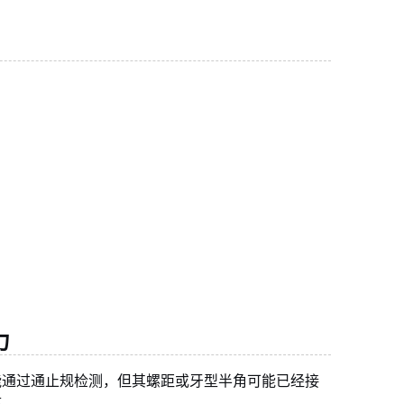
力
能通过通止规检测，但其螺距或牙型半角可能已经接
序。