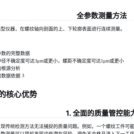
全参数测量方法
描型仪器，在螺纹轴向剖面的上、下轮廓表面进行连续测量。
参数的完整数据
径不确定度可达3μm或更小，螺距不确定度可达1μm或更小
的根源分析
3
供数据依据
的核心优势
1. 全面的质量管控能
发现传统检测方法无法捕捉的质量问题。例如，一个螺纹工件可
参数测量可以提前发现这些潜在风险，避免不合格品流入下一工