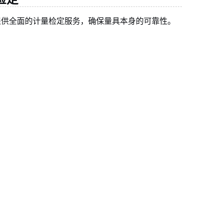
提供全面的计量检定服务，确保量具本身的可靠性。