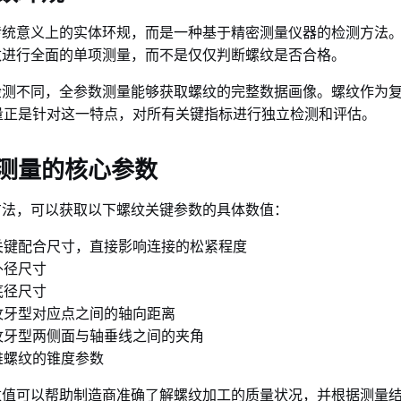
传统意义上的实体环规，而是一种基于精密测量仪器的检测方法
数进行全面的单项测量，而不是仅仅判断螺纹是否合格。
检测不同，全参数测量能够获取螺纹的完整数据画像。螺纹作为
量正是针对这一特点，对所有关键指标进行独立检测和评估。
测量的核心参数
方法，可以获取以下螺纹关键参数的具体数值：
关键配合尺寸，直接影响连接的松紧程度
外径尺寸
底径尺寸
纹牙型对应点之间的轴向距离
纹牙型两侧面与轴垂线之间的夹角
锥螺纹的锥度参数
数值可以帮助制造商准确了解螺纹加工的质量状况，并根据测量