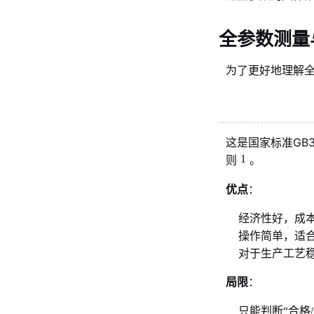
全参数测量
为了更好地理解
这是国家标准GB3
则
。
1
优点
：
经济性好，成
操作简单，适
对于生产工艺
局限
：
只能判断“合格