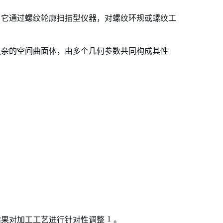
。它通过螺纹轮廓扫描型仪器，对螺纹环规或螺纹工
复杂的空间曲面体，由多个几何参数共同构成其性
结果对加工工艺进行针对性调整
。
1