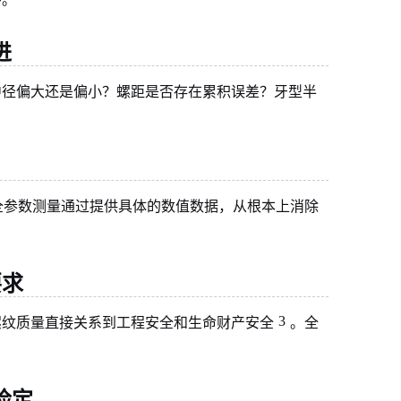
进
中径偏大还是偏小？螺距是否存在累积误差？牙型半
全参数测量通过提供具体的数值数据，从根本上消除
要求
螺纹质量直接关系到工程安全和生命财产安全
。全
3
检定