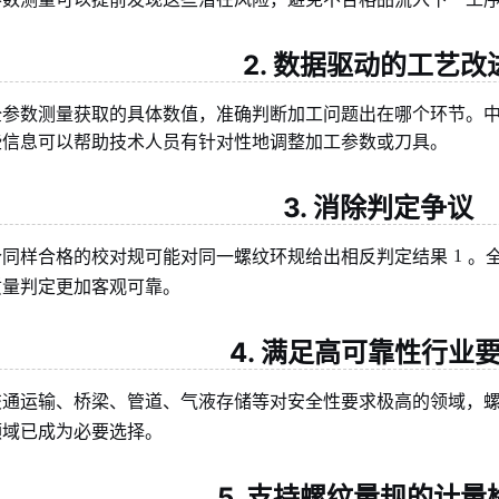
2. 数据驱动的工艺改
全参数测量获取的具体数值，准确判断加工问题出在哪个环节。
些信息可以帮助技术人员有针对性地调整加工参数或刀具。
3. 消除判定争议
个同样合格的校对规可能对同一螺纹环规给出相反判定结果
。
1
质量判定更加客观可靠。
4. 满足高可靠性行业
交通运输、桥梁、管道、气液存储等对安全性要求极高的领域，
领域已成为必要选择。
5. 支持螺纹量规的计量